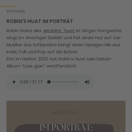
20.07.2026
22.
ROBIN'S HUAT IM PORTRÄT
RU
Robin Diana aka.
@robins_huat
ist Singer-Songwriter,
Ru
singt im Vinschger Dialekt und hat einen Hut auf. Der
Re
Musiker aus Schlanders bringt einen lässigen Mix aus
La
Indie, Folk und Pop auf die Bühne.
19
Erst im Herbst 2025 hat Robin’s Huat sein Debüt-
un
Album “Loss gian” veröffentlicht.
Mi
Et
Ti
gr
Ab
Be
un
Ka