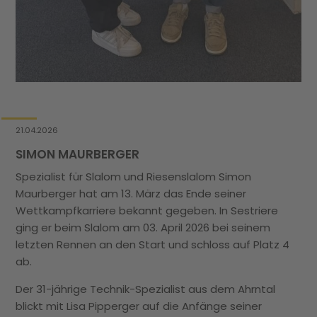
vo
ge
Fa
Vi
tr
Sy
21.04.2026
SIMON MAURBERGER
Spezialist für Slalom und Riesenslalom Simon
Maurberger hat am 13. März das Ende seiner
Wettkampfkarriere bekannt gegeben. In Sestriere
ging er beim Slalom am 03. April 2026 bei seinem
letzten Rennen an den Start und schloss auf Platz 4
ab.
Der 31-jährige Technik-Spezialist aus dem Ahrntal
blickt mit Lisa Pipperger
auf die Anfänge seiner