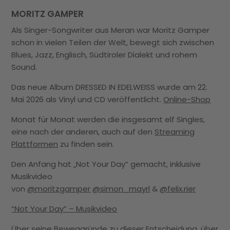
MORITZ GAMPER
Als Singer-Songwriter aus Meran war Moritz Gamper
schon in vielen Teilen der Welt, bewegt sich zwischen
28.
Blues, Jazz, Englisch, Südtiroler Dialekt und rohem
PH
Sound.
Ph
Das neue Album DRESSED IN EDELWEISS wurde am 22.
Ju
Mai 2026 als Vinyl und CD veröffentlicht.
Online-Shop
Vo
Monat für Monat werden die insgesamt elf Singles,
üb
eine nach der anderen, auch auf den
Streaming
zu
Plattformen
zu finden sein.
„An
Ph
Den Anfang hat „Not Your Day“ gemacht, inklusive
Musikvideo
von
@moritzgamper
@simon_mayrl
&
@felix.rier
“Not Your Day” – Musikvideo
Über seine Beweggründe zu dieser Entscheidung, über