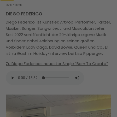
02.07.2026
DIEGO FEDERICO
Diego Federico
ist Künstler: ArtPop-Performer, Tänzer,
Musiker, Sänger, Songwriter, … und Musicaldarsteller.
23.
Seit 2022 veröffentlicht der 29-Jährige eigene Musik
RU
und findet dabei Anlehnung an seinen großen
Vorbildern Lady Gaga, David Bowie, Queen und Co.. Er
Ru
ist zu Gast im Holiday-Interview bei Lisa Pipperger.
re
de
Zu Diego Federicos neuester Single “Born To Create”
de
Re
Ne
Be
Mi
wi
hi
Be