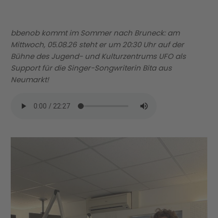
bbenob kommt im Sommer nach Bruneck: am
11.1
Mittwoch, 05.08.26 steht er um 20:30 Uhr auf der
M
Bühne des Jugend- und Kulturzentrums UFO als
Support für die Singer-Songwriterin Bita aus
Gä
Neumarkt!
En
„M
Lu
ge
da
im 
un
an
so
de
ha