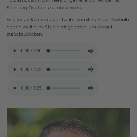
Tourismus ist nicht mehr angetreten. Er wurde mit
Standing Ovations verabschiedet.
Eine lange Karriere geht für ihn somit zu Ende. Deshalb
haben wir ihn ins Studio eingeladen, um darauf
zurückzublicken.
08.
TA
Se
Pf
He
st
Me
Ei
Ta