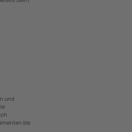
bereits beim
04.05.2026
CHRONISCHE SCHMERZEN
Chronische Schmerzen sind oft ein Resu
Gewebeschäden Signale senden. Wenn d
en und
ele
ach
kamenten bis
27.04.2026