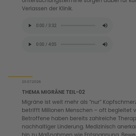
Untersuchungstermine sorgen dabei für kur
Verlassen der Klinik.
20.07.2026
THEMA MIGRÄNE TEIL-02
Migräne ist weit mehr als “nur” Kopfschmerz
betrifft Millionen Menschen – oft begleitet 
Betroffene haben bereits zahlreiche Thera
nachhaltiger Linderung. Medizinisch aner
hin zu Maßnahmen wie Entspannung, Bew