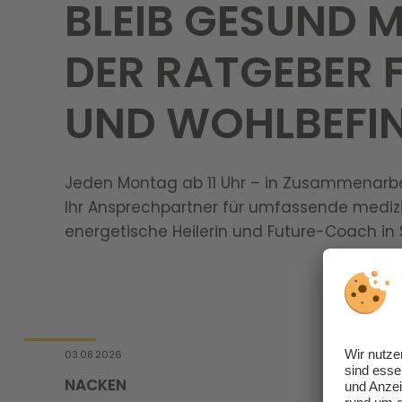
BLEIB GESUND M
DER RATGEBER 
UND WOHLBEFIN
Jeden Montag ab 11 Uhr – in Zusammenarbe
Ihr Ansprechpartner für umfassende mediz
energetische Heilerin und Future-Coach in 
03.08.2026
NACKEN