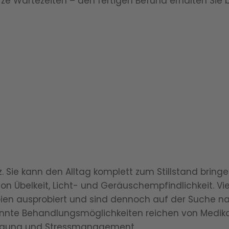
ze Wartezeiten – den fertigen Befund erhalten Sie 
. Sie kann den Alltag komplett zum Stillstand bring
von Übelkeit, Licht- und Geräuschempfindlichkeit. Vi
pien ausprobiert und sind dennoch auf der Suche n
kannte Behandlungsmöglichkeiten reichen von Medi
egung und Stressmanagement.