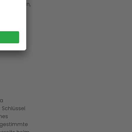
lhaltungen,
Unangenehmes Kribbeln und Taubheitsgef
tomische
chultern,
11.05.2026
DIABETES
Diabetes-Symptome entwickeln sich of
na
Müdigkeit, Heißhunger und trockene Hau
 Schlüssel
Inneren Medizin in der Privatklinik Brixsa
nes
Abgestimmte