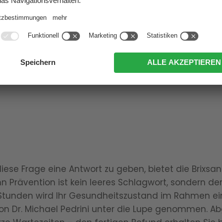
n Begleiterscheinungen entstehen meist durch Feh
er Halswirbelsäule (HWS). Da der Nacken eine ana
sehr häufig in umliegende Körperregionen wie Kopf, S
 Sacchi vom Med-Center in Sexten klärt auf
ese Frage eine Antwort zu geben, bietet die Brixsa
rävention ist kein leeres Schlagwort, sondern der
 Stunden wird Ihr Gesundheitszustand im Rahmen ei
n Dr. Michael Pedrini unter die Lupe genommen. 