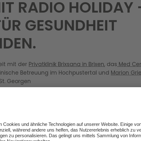
IT RADIO HOLIDAY 
FÜR GESUNDHEIT
DEN.
it mit der
Privatklinik Brixsana in Brixen
, das
Med Cen
inische Betreuung im Hochpustertal und
Marion Gri
St. Georgen