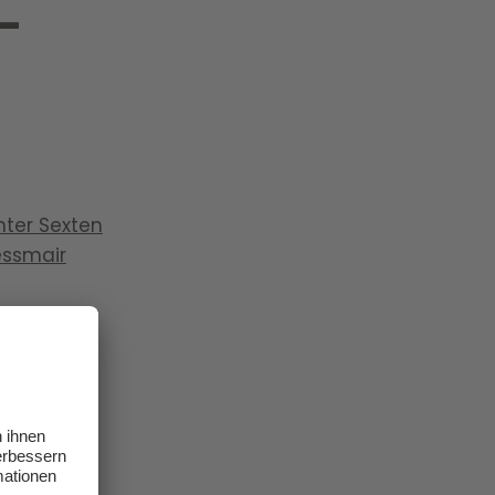
–
ter Sexten
essmair
18.05.2026
KARPALTUNNELSYNDROM