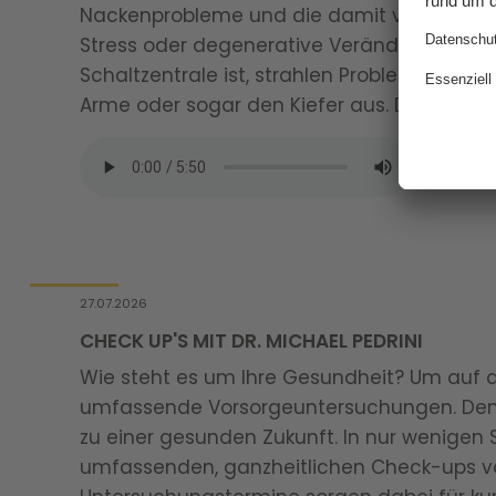
Nackenprobleme und die damit verbundene
Stress oder degenerative Veränderungen d
Schaltzentrale ist, strahlen Probleme dort 
Arme oder sogar den Kiefer aus. Dr. Carlos
27.07.2026
CHECK UP'S MIT DR. MICHAEL PEDRINI
Wie steht es um Ihre Gesundheit? Um auf di
umfassende Vorsorgeuntersuchungen. Denn P
zu einer gesunden Zukunft. In nur wenigen
umfassenden, ganzheitlichen Check-ups vo