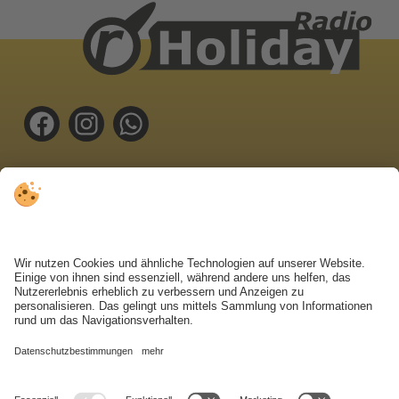
Oberragen 18 | 39031 Bruneck
Tel.
0474 410 111
info@radioholiday.it
WETTER
KONTAKTFORMULAR