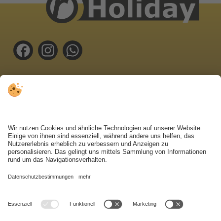
Oberragen 18 | 39031 Bruneck
Tel.
0474 410 111
info@radioholiday.it
WETTER
KONTAKTFORMULAR
MwSt.-Nr. IT01163610213 .
Impressum
.
Datenschutz
.
Individuelle
Cookie-Einstellungen
.
© Webdesign by