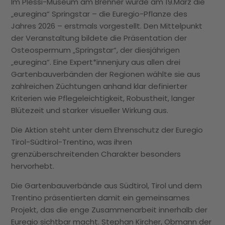
Im Plessi-Museum am Brenner wurde am 19.März die
„euregina“ Springstar – die Euregio-Pflanze des
Jahres 2026 – erstmals vorgestellt. Den Mittelpunkt
der Veranstaltung bildete die Präsentation der
Osteospermum „Springstar“, der diesjährigen
„euregina“. Eine Expert*innenjury aus allen drei
Gartenbauverbänden der Regionen wählte sie aus
zahlreichen Züchtungen anhand klar definierter
Kriterien wie Pflegeleichtigkeit, Robustheit, langer
Blütezeit und starker visueller Wirkung aus.
Die Aktion steht unter dem Ehrenschutz der Euregio
Tirol-Südtirol-Trentino, was ihren
grenzüberschreitenden Charakter besonders
hervorhebt.
Die Gartenbauverbände aus Südtirol, Tirol und dem
Trentino präsentierten damit ein gemeinsames
Projekt, das die enge Zusammenarbeit innerhalb der
Euregio sichtbar macht. Stephan Kircher, Obmann der