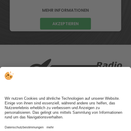
MEHR INFORMATIONEN
AKZEPTIEREN
Oberragen 18 | 39031 Bruneck
Tel.
0474 410 111
info@radioholiday.it