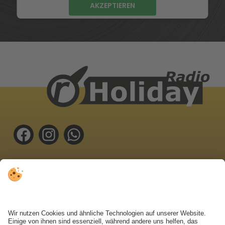
AKZEPTIEREN
Oberragen 18 | 39031 Bruneck
Tel.
0474 410 111
info@radioholiday.it
WETTER
KONTAKTFORMULAR